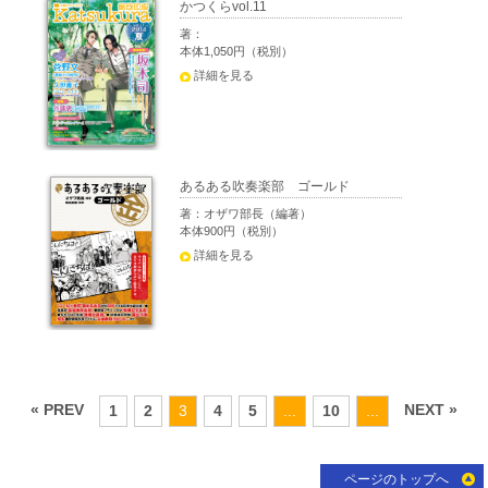
かつくらvol.11
著：
本体1,050円（税別）
詳細を見る
あるある吹奏楽部 ゴールド
著：オザワ部長（編著）
本体900円（税別）
詳細を見る
« PREV
NEXT »
1
2
3
4
5
...
10
...
ページのトップへ