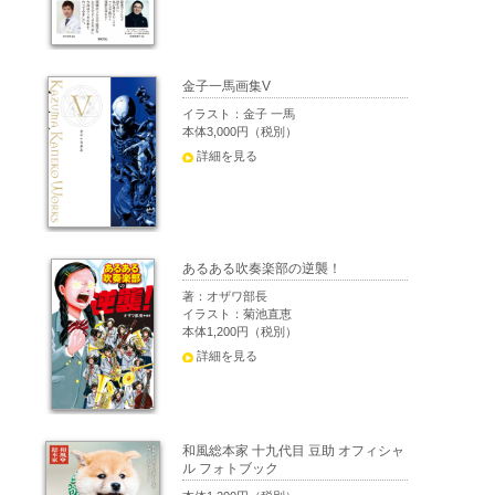
金子一馬画集V
イラスト：金子 一馬
本体3,000円（税別）
詳細を見る
あるある吹奏楽部の逆襲！
著：オザワ部長
イラスト：菊池直恵
本体1,200円（税別）
詳細を見る
和風総本家 十九代目 豆助 オフィシャ
ル フォトブック