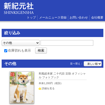
トップ
メールニュース登録
お問い合わせ
会社概要
絞り込み
在庫切れも表示
その他
並べ替え：
和風総本家 二十代目 豆助 オフィシャ
ル フォトブック
本体1,200円（税別）
詳細を見る