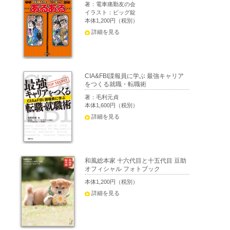
著：電車痛勤友の会
イラスト：ビッグ錠
本体1,200円（税別）
詳細を見る
CIA&FBI諜報員に学ぶ 最強キャリア
をつくる就職・転職術
著：毛利元貞
本体1,600円（税別）
詳細を見る
和風総本家 十六代目と十五代目 豆助
オフィシャル フォトブック
本体1,200円（税別）
詳細を見る