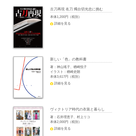
古刀再現 名刀 燭台切光忠に挑む
本体1,200円（税別）
詳細を見る
新しい「色」の教科書
著：神山瑤子、楢崎悦子
イラスト：楢崎史朗
本体3,617円（税別）
詳細を見る
ヴィクトリア時代の衣装と暮らし
著：石井理恵子、村上リコ
本体2,000円（税別）
詳細を見る