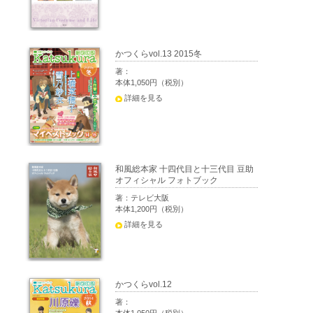
かつくらvol.13 2015冬
著：
本体1,050円（税別）
詳細を見る
和風総本家 十四代目と十三代目 豆助
オフィシャル フォトブック
著：テレビ大阪
本体1,200円（税別）
詳細を見る
かつくらvol.12
著：