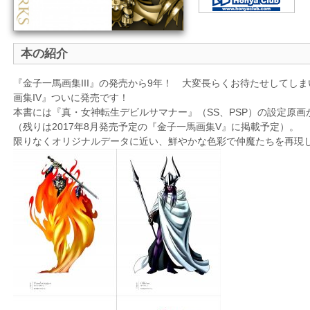
本の紹介
『金子一馬画集III』の発売から9年！ 大変長らくお待たせしてし
画集IV』ついに発売です！
本書には『真・女神転生デビルサマナー』（SS、PSP）の設定原画
（残りは2017年8月発売予定の『金子一馬画集V』に掲載予定）。
限りなくオリジナルデータに近い、鮮やかな色彩で仲魔たちを再現