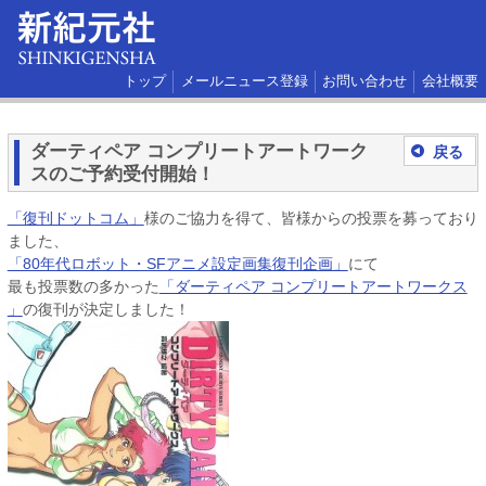
トップ
メールニュース登録
お問い合わせ
会社概要
ダーティペア コンプリートアートワーク
戻る
スのご予約受付開始！
「復刊ドットコム」
様のご協力を得て、皆様からの投票を募っており
ました、
「80年代ロボット・SFアニメ設定画集復刊企画」
にて
最も投票数の多かった
「ダーティペア コンプリートアートワークス
」
の復刊が決定しました！