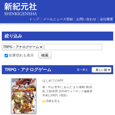
トップ
メールニュース登録
お問い合わせ
会社概要
絞り込み
在庫切れも表示
TRPG・アナログゲーム
並べ替え：
はじめてのAFF
著：中山 哲学/こあらだ まり/春駒 篤/武
延 工助/友野 詳/GMウォーロック編集部
本体1,200円（税別）
詳細を見る