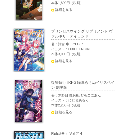
本体1,800円（税別）
詳細を見る
プリンセスウイング サプリメント ヴ
ァルキリーアイランド
著：涼宮 隼十/N.G.P.
イラスト：OXIDEENGINE
本体3,000円（税別）
詳細を見る
復讐執行TRPG 瞳逸らさぬイリスベイ
ン 劇場版
著：木野目 理兵衛/どらこにあん
イラスト：にじまあるく
本体2,200円（税別）
詳細を見る
Role&Roll Vol.214