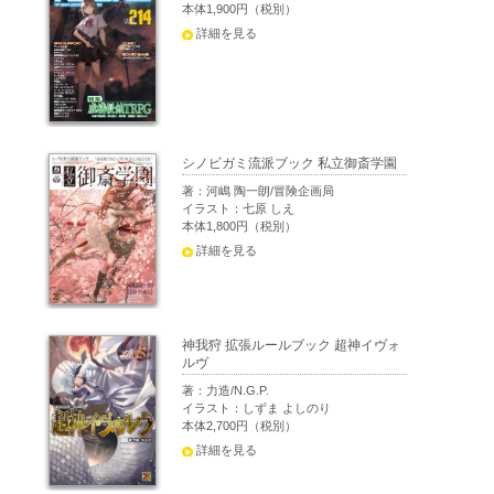
本体1,900円（税別）
詳細を見る
シノビガミ流派ブック 私立御斎学園
著：河嶋 陶一朗/冒険企画局
イラスト：七原 しえ
本体1,800円（税別）
詳細を見る
神我狩 拡張ルールブック 超神イヴォ
ルヴ
著：力造/N.G.P.
イラスト：しずま よしのり
本体2,700円（税別）
詳細を見る