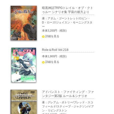
暗黒神話TRPGトレイル・オブ・クト
ゥルー シナリオ集 宇宙の彼方より
著：アダム・ゴーントレット/ロビン・
D・ローズ/ジェイスン・モーニングスタ
ー
本体3,200円（税別）
詳細を見る
Role＆Roll Vol.218
本体1,900円（税別）
詳細を見る
アドバンスト・ファイティング・ファ
ンタジー第2版 ルール＆シナリオ
著：グレアム・ボトリー/ブレッド・スコ
フィールド/スティーブ・ジャクソン/イア
ン・リビングストン