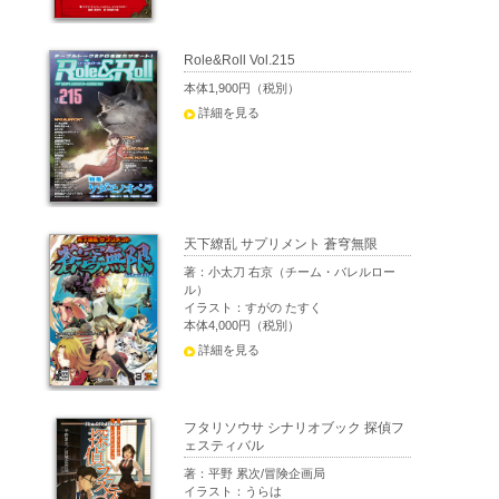
Role&Roll Vol.215
本体1,900円（税別）
詳細を見る
天下繚乱 サプリメント 蒼穹無限
著：小太刀 右京（チーム・バレルロー
ル）
イラスト：すがの たすく
本体4,000円（税別）
詳細を見る
フタリソウサ シナリオブック 探偵フ
ェスティバル
著：平野 累次/冒険企画局
イラスト：うらは