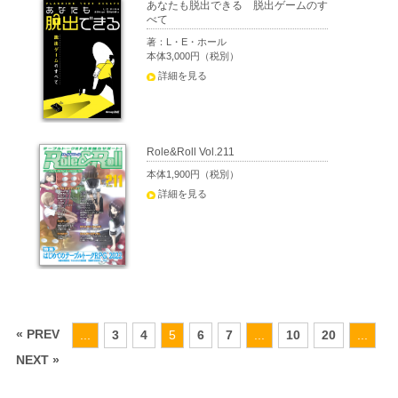
あなたも脱出できる 脱出ゲームのす
べて
著：L・E・ホール
本体3,000円（税別）
詳細を見る
Role&Roll Vol.211
本体1,900円（税別）
詳細を見る
« PREV
...
3
4
5
6
7
...
10
20
...
NEXT »