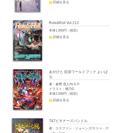
詳細を見る
Role&Roll Vol.213
本体1,900円（税別）
詳細を見る
あやびと 拡張ワールドブック よいば
な
著：倉樫 澄人/N.G.P.
イラスト：楢乃D
本体2,000円（税別）
詳細を見る
T&Tビギナーズバンドル
著：ステファン・ジョーンズ/ラリー・デ