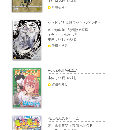
本体3,600円（税別）
詳細を見る
シノビガミ流派ブック ハグレモノ
著：河嶋 陶一朗/冒険企画局
イラスト：七原 しえ
本体1,800円（税別）
詳細を見る
Role&Roll Vol.217
本体1,900円（税別）
詳細を見る
もふもふストリーム
著：番棚 葵/佐々宮 智志/N.G.P