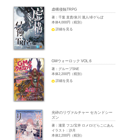
虚構侵蝕TRPG
著：千葉 直貴/泉川 瀧人/卓ゲらぼ
本体4,000円（税別）
詳細を見る
GMウォーロック VOL.6
著：グループSNE
本体2,200円（税別）
詳細を見る
光砕のリヴァルチャー セカンドシー
ズン
著：瀧里 フユ/宝井 ロメロ/どらこにあん
イラスト：沙月
本体2,200円（税別）