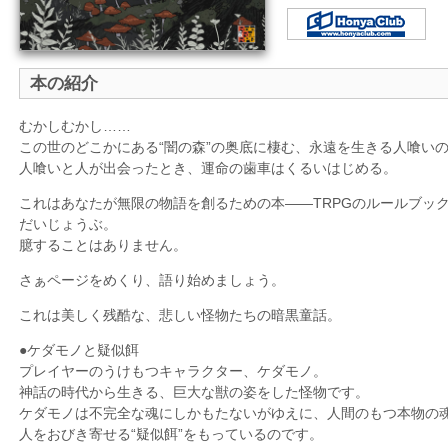
本の紹介
むかしむかし……
この世のどこかにある“闇の森”の奥底に棲む、永遠を生きる人喰いの
人喰いと人が出会ったとき、運命の歯車はくるいはじめる。
これはあなたが無限の物語を創るための本――TRPGのルールブッ
だいじょうぶ。
臆することはありません。
さぁページをめくり、語り始めましょう。
これは美しく残酷な、悲しい怪物たちの暗黒童話。
●ケダモノと疑似餌
プレイヤーのうけもつキャラクター、ケダモノ。
神話の時代から生きる、巨大な獣の姿をした怪物です。
ケダモノは不完全な魂にしかもたないがゆえに、人間のもつ本物の
人をおびき寄せる“疑似餌”をもっているのです。