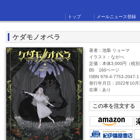
トップ
メールニュース登録
ケダモノオペラ
著者：池梟 リョーマ
イラスト：ながべ
定価：本体3,000円（税
B5 160ページ
ISBN 978-4-7753-2047-1
発行年月日：2022年10月
在庫：あり
この本を注文する