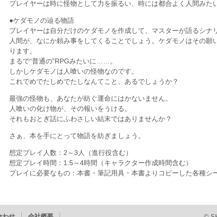
プレイヤーは時に怪物として力を振るい、時には都合よく人間みた
●ケダモノの辿る物語
プレイヤーは自分だけのケダモノを作成して、マスターが語るシナ
人間が、なにか頼み事をしてくることでしょう。ケダモノはその願
ります。
まるで“普通の”RPGみたいに……。
しかしケダモノは人喰いの怪物なのです。
これでめでたしめでたしなんてこと、あるでしょうか？
最強の怪物も、あなたが紡ぐ運命にはかないません。
人喰いの化け物が、その報いをうける。
それもおとぎ話にふわさしい結末ではありませんか？
さぁ、本を手にとって物語を紡ぎましょう。
想定プレイ人数：2～3人（進行役含む）
想定プレイ時間：1.5～4時間（キャラクター作成時間含む）
プレイに必要なもの：本書・筆記用具・本書よりコピーした各種シー
合わせ
会社概要
© SH