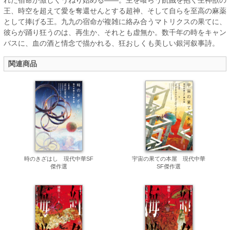
王、時空を超えて愛を奪還せんとする超神、そして自らを至高の麻薬
として捧げる王。九九の宿命が複雑に絡み合うマトリクスの果てに、
彼らが踊り狂うのは、再生か、それとも虚無か。数千年の時をキャン
バスに、血の酒と情念で描かれる、狂おしくも美しい銀河叙事詩。
関連商品
時のきざはし 現代中華SF
宇宙の果ての本屋 現代中華
傑作選
SF傑作選