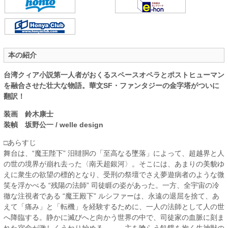
本の紹介
台湾クィア小説第一人者がおくるスペースオペラとポストヒューマン
を融合させた壮大な物語。華文SF・ファンタジーの金字塔がついに
翻訳！
装画 鈴木康士
装幀 坂野公一 / welle design
□あらすじ
舞台は、“魔王陛下” 汨韃胴の「至高なる墜落」によって、超越界と人
の世の境界が崩れ去った〈南天超銀河〉。そこには、あまりの美貌ゆ
えに衆生の欲望の標的となり、受刑の祭壇でさえ夢遊病者のような微
笑を浮かべる “残陽の法師” 司徒睚の姿があった。一方、全宇宙の冷
徹な注視者である “魔王殿下” ルシファーは、永遠の退屈を捨て、あ
えて「痛み」と「転機」を経験するために、一人の法師として人の世
へ降臨する。静かに滅びへと向かう世界の中で、司徒家の血脈に刻ま
れた宿命が激しくうねり始める――。主を喰らう飢餓を抱く生神獣の