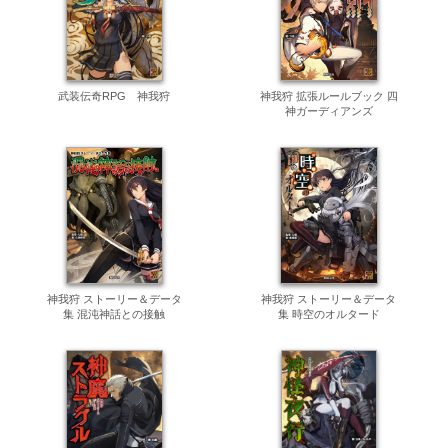
武装伝奇RPG 神我狩
神我狩 拡張ルールブック 四
神ガーディアンズ
神我狩 ストーリー＆データ
神我狩 ストーリー＆データ
集 混沌神話との接触
集 時空のオルタード