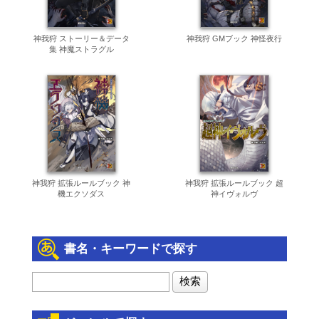
神我狩 ストーリー＆データ
神我狩 GMブック 神怪夜行
集 神魔ストラグル
神我狩 拡張ルールブック 神
神我狩 拡張ルールブック 超
機エクソダス
神イヴォルヴ
書名・キーワードで探す