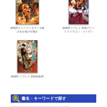
神我狩ストーリー＆データ集
神我狩リプレイ 邪神グリー
少女を焦がす熾火
ド 3 ドラゴン・メイデン
神我狩 リプレイ 四神凶歌譚
書名・キーワードで探す