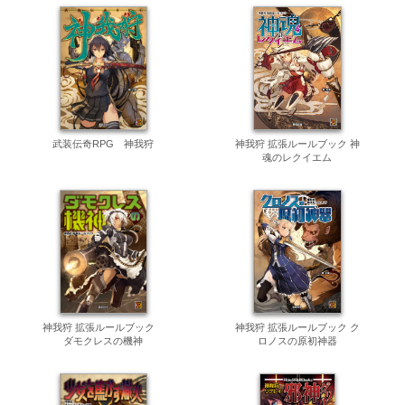
武装伝奇RPG 神我狩
神我狩 拡張ルールブック 神
魂のレクイエム
神我狩 拡張ルールブック
神我狩 拡張ルールブック ク
ダモクレスの機神
ロノスの原初神器