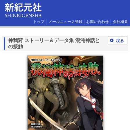
トップ
メールニュース登録
お問い合わせ
会社概要
神我狩 ストーリー＆データ集 混沌神話と
戻る
の接触