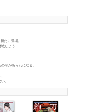
も新たに登場。
挑戦しよう！
心の闇があらわになる。
う。
ない。