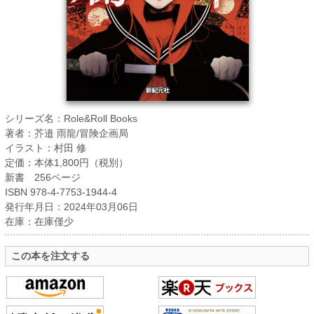
シリーズ名：Role&Roll Books
著者：芥邉 雨龍/冒険企画局
イラスト：村田 修
定価：本体1,800円（税別）
新書 256ページ
ISBN 978-4-7753-1944-4
発行年月日：2024年03月06日
在庫：在庫僅少
この本を注文する