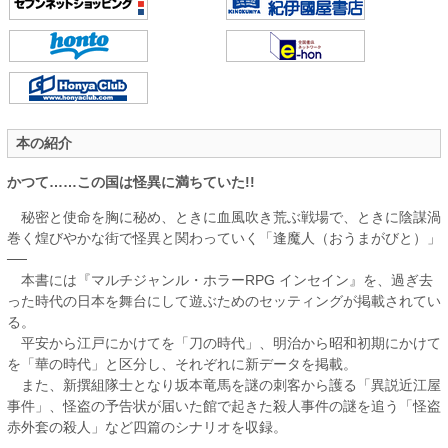
本の紹介
かつて……この国は怪異に満ちていた!!
秘密と使命を胸に秘め、ときに血風吹き荒ぶ戦場で、ときに陰謀渦
巻く煌びやかな街で怪異と関わっていく「逢魔人（おうまがびと）」
──
本書には『マルチジャンル・ホラーRPG インセイン』を、過ぎ去
った時代の日本を舞台にして遊ぶためのセッティングが掲載されてい
る。
平安から江戸にかけてを「刀の時代」、明治から昭和初期にかけて
を「華の時代」と区分し、それぞれに新データを掲載。
また、新撰組隊士となり坂本竜馬を謎の刺客から護る「異説近江屋
事件」、怪盗の予告状が届いた館で起きた殺人事件の謎を追う「怪盗
赤外套の殺人」など四篇のシナリオを収録。