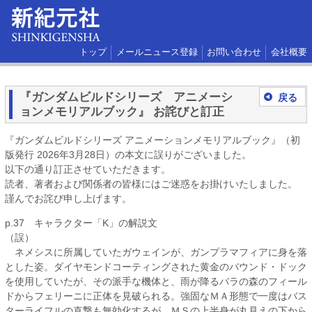
トップ
メールニュース登録
お問い合わせ
会社概要
『ガンダムビルドシリーズ アニメーシ
戻る
ョンメモリアルブック』 お詫びと訂正
『ガンダムビルドシリーズ アニメーションメモリアルブック』（初
版発行 2026年3月28日）の本文に誤りがございました。
以下の通り訂正させていただきます。
読者、著者および関係者の皆様にはご迷惑をお掛けいたしました。
謹んでお詫び申し上げます。
p.37 キャラクター「K」の解説文
（誤）
ネメシスに所属していたガウェインが、ガンプラマフィアに身を落
とした姿。ダイヤモンドコーティングされた黄金のバウンド・ドック
を使用していたが、その派手な機体と、雨が降るバラの森のフィール
ドからフェリーニに正体を見破られる。強固なＭＡ形態で一度はバス
ターライフルの直撃も無効化するが、ＭＳの上半身が丸見えの下から