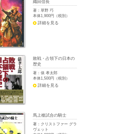
織田信長
著：草野 巧
本体1,900円（税別）
詳細を見る
敗戦・占領下の日本の
歴史
著：俵 孝太郎
本体1,500円（税別）
詳細を見る
馬上槍試合の騎士
著：クリストファー グラ
ヴェット