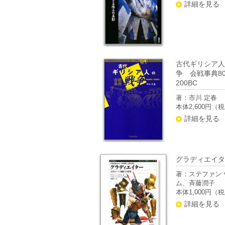
詳細を見る
古代ギリシア人
争 会戦事典80
200BC
著：市川 定春
本体2,600円（
詳細を見る
グラディエイタ
著：ステファン 
ム、斉藤潤子
本体1,000円（
詳細を見る