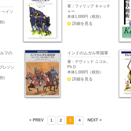
著：フィリップ キャッチ
ャー
・ヘイソ
本体1,000円（税別）
税別）
詳細を見る
ルフの
インドのムガル帝国軍
著：デヴィッド ニコル、
Ph.D
ブレジン
本体1,000円（税別）
税別）
詳細を見る
« PREV
NEXT »
1
2
3
4