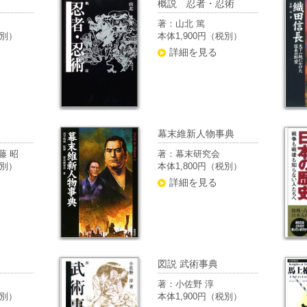
概説 忍者・忍術
著：山北 篤
税別）
本体1,900円（税別）
詳細を見る
幕末維新人物事典
藤 昭
著：幕末研究会
税別）
本体1,800円（税別）
詳細を見る
図説 武術事典
著：小佐野 淳
税別）
本体1,900円（税別）