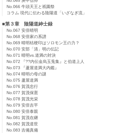
No.065 庚申信仰
No.066 牛頭天王と祇園祭
コラム 現代に伝わる陰陽道「いざなぎ流」
■第３章 陰陽道紳士録
No.067 安倍晴明
No.068 安倍家の系譜
No.069 晴明桔梗印はソロモン王の力？
No.070 安部「清」明の伝記
No.071 晴明vs.道満の対決
No.072 『??内伝金烏玉兎集』と伯道上人
No.073 『蘆屋道満大内鑑』
No.074 晴明の母の謎
No.075 蘆屋道満
No.076 賀茂忠行
No.077 賀茂保憲
No.078 賀茂光栄
No.079 安倍吉平
No.080 安倍泰親
No.081 賀茂在継
No.082 賀茂道世
No.083 吉備真備