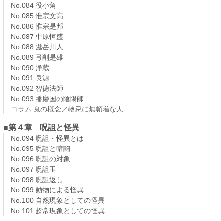
No.084 役小角
No.085 惟宗文高
No.086 惟宗是邦
No.087 中原恒盛
No.088 滋岳川人
No.089 弓削是雄
No.090 浄蔵
No.091 良源
No.092 智徳法師
No.093 播磨国の陰陽師
コラム 鬼の概念／物忌に無頓着な人
■第４章 呪詛と怪異
No.094 呪詛・怪異とは
No.095 呪詛と暗闘
No.096 呪詛の対象
No.097 呪詛玉
No.098 呪詛返し
No.099 動物による怪異
No.100 自然現象としての怪異
No.101 超常現象としての怪異