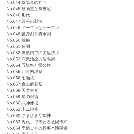
No.044 陰陽道の神々
No.045 陰陽道と荼吉尼
No.046 形代
No.047 霊符の製法
No.048 ドーマンとセーマン
No.049 護身剣と将軍剣
No.050 散供
No.051 反閇
No.052 屋敷内での災厄防止
No.053 病気治療の陰陽術
No.054 五龍祭と雷公祭
No.055 四角四堺祭
No.056 七瀬祓
No.057 泰山府君祭
No.058 天文密奏
No.059 星の呪術
No.060 式神使役
No.061 十二神将
No.062 さまざまな式神
No.063 現代まで伝わる陰陽儀式
No.064 季節ごとの行事と陰陽道