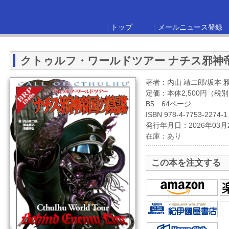
トップ
メールニュース登録
クトゥルフ・ワールドツアー ナチス邪神
著者：内山 靖二郎/坂本 雅
定価：本体2,500円（税
B5 64ページ
ISBN 978-4-7753-2274-1
発行年月日：2026年03月
在庫：あり
この本を注文する