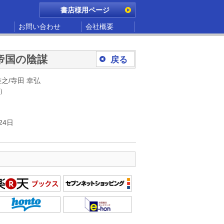
書店様用ページ
お問い合わせ
会社概要
帝国の陰謀
戻る
之/寺田 幸弘
別）
24日