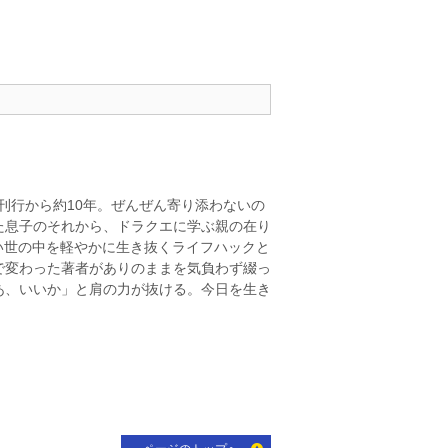
刊行から約
10
年。
ぜんぜん寄り添わないの
た息子のそれから、
ドラクエに学ぶ親の在り
い世の中を軽やかに生き抜くライフハックと
で変わった著者がありのままを気負わず綴っ
あ、いいか」と肩の力が抜ける。今日を生き