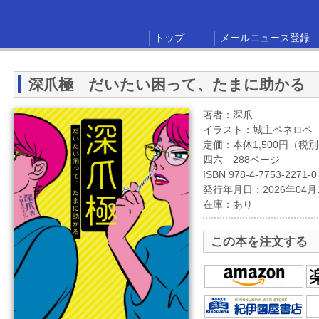
トップ
メールニュース登録
深爪極 だいたい困って、たまに助かる
著者：深爪
イラスト：城主ペネロペ
定価：本体1,500円（税
四六 288ページ
ISBN 978-4-7753-2271-0
発行年月日：2026年04月
在庫：あり
この本を注文する