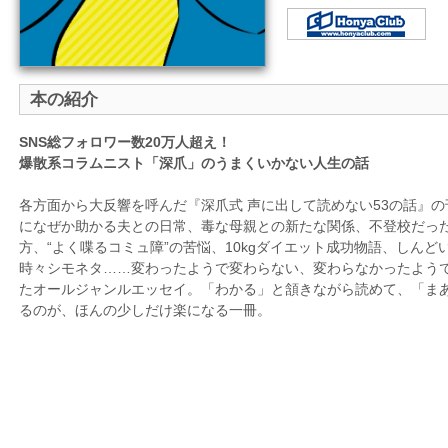
本の紹介
SNS
総フォロワー数20万人超え！
爆散系コラムニスト「深爪」のうまくいかない人生の話
各方面から大反響を呼んだ『深爪式 声に出して読めない
53
の話』の
になぜか助かる夫との日常、
毒な母親との新たな関係、不登校だっ
方、
“
よく喋るコミュ障
”
の苦悩、
10k
g
ダイエット成功物語、
しんど
時々シモネタ
…
…
変わったようで変わらない、
変わらなかったよう
た
オールジャンルエッセイ。「わかる」と頷きながら読めて、「
ま
るのが、
ほんの少しだけ楽になる一冊。