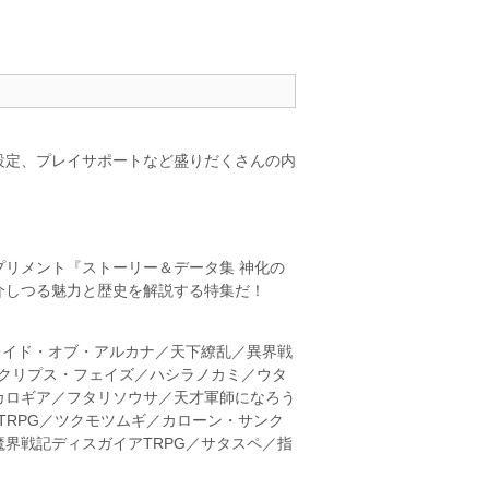
設定、プレイサポートなど盛りだくさんの内
リメント『ストーリー＆データ集 神化の
介しつる魅力と歴史を解説する特集だ！
レイド・オブ・アルカナ／天下繚乱／異界戦
ラン／エクリプス・フェイズ／ハシラノカミ／ウタ
カロギア／フタリソウサ／天才軍師になろう
TRPG／ツクモツムギ／カローン・サンク
界戦記ディスガイアTRPG／サタスペ／指