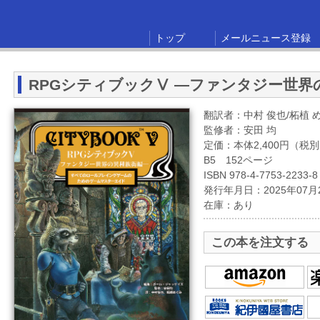
トップ
メールニュース登録
RPGシティブックⅤ ―ファンタジー世界
翻訳者：中村 俊也/柘植 
監修者：安田 均
定価：本体2,400円（税
B5 152ページ
ISBN 978-4-7753-2233-8
発行年月日：2025年07月
在庫：あり
この本を注文する