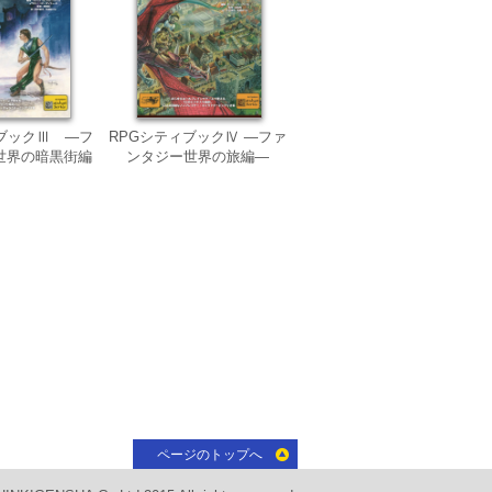
ブックⅢ ―フ
RPGシティブックⅣ ―ファ
世界の暗黒街編
ンタジー世界の旅編―
―
ページのトップへ