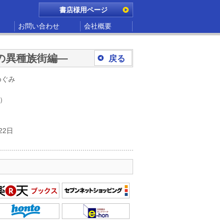
書店様用ページ
お問い合わせ
会社概要
の異種族街編―
戻る
めぐみ
別）
22日