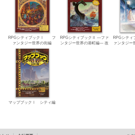
RPGシティブックⅠ フ
RPGシティブックⅡ ―ファ
RPGシティ
ァンタジー世界の街編
ンタジー世界の港町編― 改
ァンタジー
訂版
マップブックⅠ シティ編