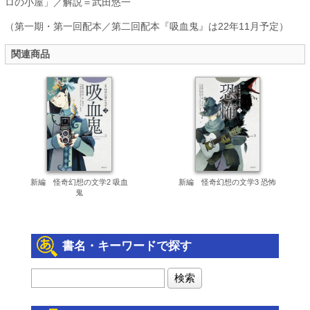
ロの小屋」／解説＝武田悠一
（第一期・第一回配本／第二回配本『吸血鬼』は22年11月予定）
関連商品
新編 怪奇幻想の文学2 吸血
新編 怪奇幻想の文学3 恐怖
鬼
書名・キーワードで探す