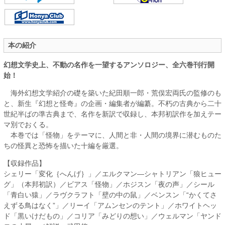
本の紹介
幻想文学史上、不動の名作を一望するアンソロジー、全六巻刊行開
始！
海外幻想文学紹介の礎を築いた紀田順一郎・荒俣宏両氏の監修のも
と、新生『幻想と怪奇』の企画・編集者が編纂。不朽の古典から二十
世紀半ばの準古典まで、名作を新訳で収録し、本邦初訳作を加えテー
マ別でおくる。
本巻では「怪物」をテーマに、人間と非・人間の境界に潜むものた
ちの怪異と恐怖を描いた十編を厳選。
【収録作品】
シェリー「変化｛へんげ｝」／エルクマン―シャトリアン「狼ヒュー
グ」（本邦初訳）／ビアス「怪物」／ホジスン「夜の声」／シール
「青白い猿」／ラヴクラフト「壁の中の鼠」／ベンスン「“かくてさ
えずる鳥はなく”」／リーイ「アムンセンのテント」／ホワイトヘッ
ド「黒いけだもの」／コリア「みどりの想い」／ウェルマン「ヤンド