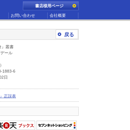
書店様用ページ
お問い合わせ
会社概要
戻る
奇』叢書
ズデール
別）
-1883-6
02日
』正誤表