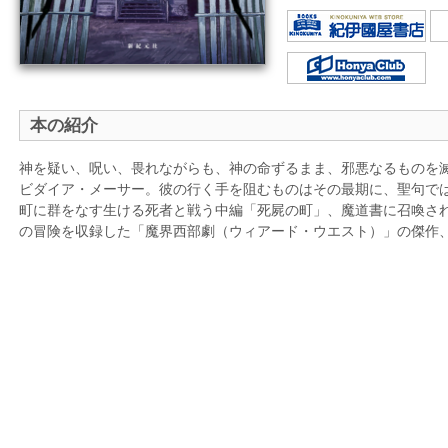
本の紹介
神を疑い、呪い、畏れながらも、神の命ずるまま、邪悪なるものを
ビダイア・メーサー。彼の行く手を阻むものはその最期に、聖句で
町に群をなす生ける死者と戦う中編「死屍の町」、魔道書に召喚さ
の冒険を収録した「魔界西部劇（ウィアード・ウエスト）」の傑作