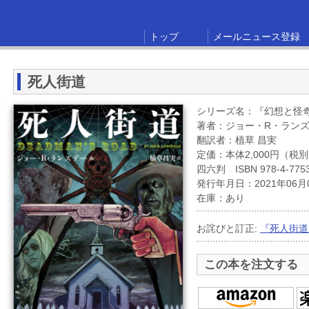
トップ
メールニュース登録
死人街道
シリーズ名：『幻想と怪
著者：ジョー・R・ラン
翻訳者：植草 昌実
定価：本体2,000円（税
四六判 ISBN 978-4-7753
発行年月日：2021年06月
在庫：あり
お詫びと訂正:
『死人街道
この本を注文する