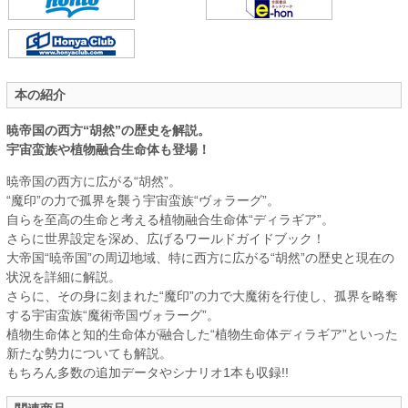
本の紹介
暁帝国の西方“胡然”の歴史を解説。
宇宙蛮族や植物融合生命体も登場！
暁帝国の西方に広がる“胡然”。
“魔印”の力で孤界を襲う宇宙蛮族“ヴォラーグ”。
自らを至高の生命と考える植物融合生命体“ディラギア”。
さらに世界設定を深め、広げるワールドガイドブック！
大帝国“暁帝国”の周辺地域、特に西方に広がる“胡然”の歴史と現在の
状況を詳細に解説。
さらに、その身に刻まれた“魔印”の力で大魔術を行使し、孤界を略奪
する宇宙蛮族“魔術帝国ヴォラーグ”。
植物生命体と知的生命体が融合した“植物生命体ディラギア”といった
新たな勢力についても解説。
もちろん多数の追加データやシナリオ1本も収録!!