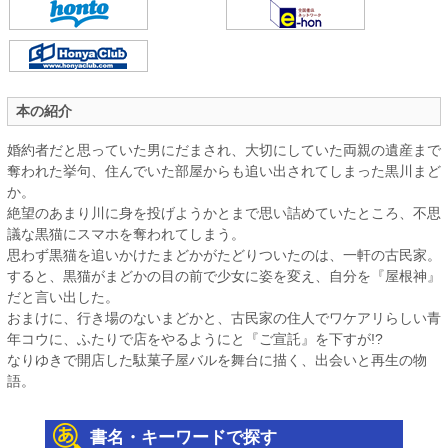
本の紹介
婚約者だと思っていた男にだまされ、大切にしていた両親の遺産まで
奪われた挙句、住んでいた部屋からも追い出されてしまった黒川まど
か。
絶望のあまり川に身を投げようかとまで思い詰めていたところ、不思
議な黒猫にスマホを奪われてしまう。
思わず黒猫を追いかけたまどかがたどりついたのは、一軒の古民家。
すると、黒猫がまどかの目の前で少女に姿を変え、自分を『屋根神』
だと言い出した。
おまけに、行き場のないまどかと、古民家の住人でワケアリらしい青
年コウに、ふたりで店をやるようにと『ご宣託』を下すが!?
なりゆきで開店した駄菓子屋バルを舞台に描く、出会いと再生の物
語。
書名・キーワードで探す