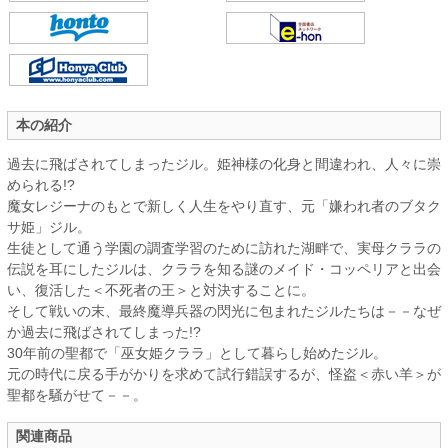
本の紹介
過去に飛ばされてしまったジル。姫神様の化身と間違われ、人々に崇
められる!?
魔女レジーナのもとで新しく人生をやり直す、元「嫌われ者のブタク
サ姫」ジル。
生徒として通う学園の調査学習のために訪れた湖畔で、実母クララの
伝説を耳にしたジルは、クララを知る謎のメイド・コッペリアと出会
い、復活した＜不死者の王＞と対決することに。
そして戦いの末、最終魔導兵器の閃光に包まれたジルたちは－－なぜ
か過去に飛ばされてしまった!?
30年前の聖都で「巫女姫クララ」として暮らし始めたジル。
元の時代に戻る手がかりを求めて試行錯誤するが、怪盗＜赤い羊＞が
聖都を騒がせて－－。
関連商品