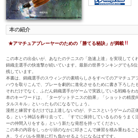
本の紹介
★アマチュアプレーヤーのための「勝てる秘訣」が満載
この本との出会いが、あなたのテニスの「急速上達」を実現してく
錦織圭選手の快進撃が続いています。最新の世界ランキングでも5位（
残しています。
本書は、錦織選手のスウィングの素晴らしさをすべてのアマチュア
ハウを取りこんで、プレーを劇的に進化させるために書き下ろした
それだけでなく、ふだん錦織選手がゲームで実践している戦略をわ
本のキーワードは、「ターゲットテニスの効果」「ショットの精度
タルスキル」といったものになるでしょう。
漫然と練習するだけでは上達しないのが、テニスというゲームの正
る」という神話を葬り去って、「すでに保持しているものをうまく
ーの仲間入りをする」という新たな発想を持ってください。
この本の内容をしっかり頭のなかに叩きこんで練習を積み重ねるこ
き、ライバルを簡単に打ち負かせるようになるはずです。