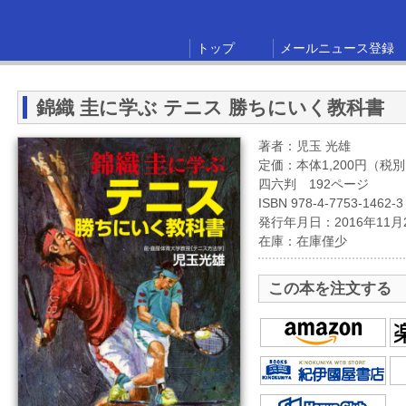
トップ
メールニュース登録
錦織 圭に学ぶ テニス 勝ちにいく教科書
著者：児玉 光雄
定価：本体1,200円（税
四六判 192ページ
ISBN 978-4-7753-1462-3
発行年月日：2016年11月
在庫：在庫僅少
この本を注文する