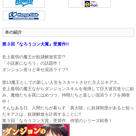
本の紹介
第３回『なろうコン大賞』受賞作!!

史上最弱の魔王が奴隷解放宣言!?
「小説家になろう」の話題作！
ダンジョン造りと幸せ混浴ライフ!!
第13魔王としての新しい人生をスタートさせた主人公キアス。
史上最弱の魔王ながらダンジョンスキルを発揮して巨大迷宮造りに励
み、魔物たちを罠にはめつつ、仲間たちと楽しい混浴ライフを満喫
中！
そんなある日、人間たちが暮らす「真大陸」に奴隷制度があると知っ
たキアスは、奴隷解放を計画することに!!
第３回「なろうコン大賞」受賞作、待望のシリーズ続巻！