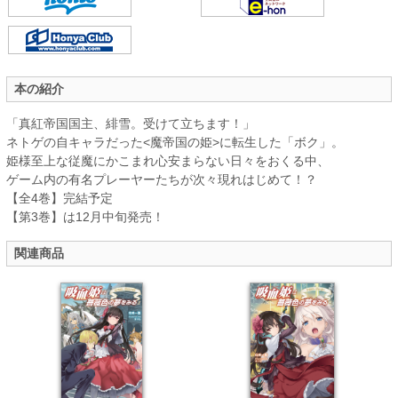
本の紹介
「真紅帝国国主、緋雪。受けて立ちます！」
ネトゲの自キャラだった<魔帝国の姫>に転生した「ボク」。
姫様至上な従魔にかこまれ心安まらない日々をおくる中、
ゲーム内の有名プレーヤーたちが次々現れはじめて！？
【全4巻】完結予定
【第3巻】は12月中旬発売！
関連商品