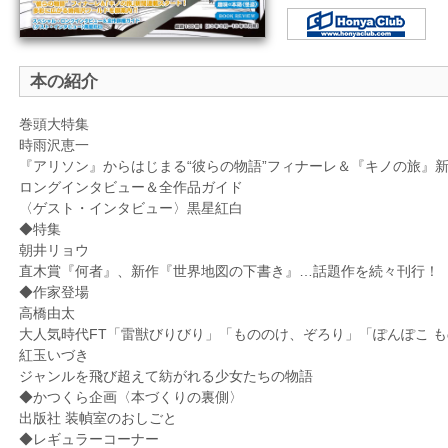
本の紹介
巻頭大特集
時雨沢恵一
『アリソン』からはじまる“彼らの物語”フィナーレ＆『キノの旅』
ロングインタビュー＆全作品ガイド
〈ゲスト・インタビュー〉黒星紅白
◆特集
朝井リョウ
直木賞『何者』、新作『世界地図の下書き』…話題作を続々刊行！
◆作家登場
高橋由太
大人気時代FT「雷獣びりびり」「もののけ、ぞろり」「ぽんぽこ 
紅玉いづき
ジャンルを飛び超えて紡がれる少女たちの物語
◆かつくら企画〈本づくりの裏側〉
出版社 装幀室のおしごと
◆レギュラーコーナー