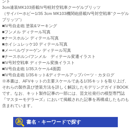
ント
3cm連装MK103搭載IV号軽対空戦車クーゲルブリッツ
（サイバーホビー1/35 3cm MK103機関砲搭載IV号対空戦車“クーゲル
ブリッツ”）
■IV号自走砲 塗装&マーキング
■フンメル ディテール写真
■ナースホルン ディテール写真
■ホイシュレッケ10 ディテール写真
■メーベルヴァーゲン ディテール写真
■ナースホルン/フンメル ディテール変遷イラスト
■IV号対空戦車 ディテール変換イラスト
■IV号自走砲 1/35スケール4面図
■IV号自走砲 1/35キット&ディテールアップパーツ・カタログ
※本書は、AFVキットの主要スケールである1/35キットを取り上げ、
それらの製作及び塗装方法を詳しく解説したモデリングガイドBOOK
です。なお、キット製作記事の一部には、芸文社発行の模型専門誌
『マスターモデラーズ』において掲載された記事を再構成したものも
含まれています。
書名・キーワードで探す