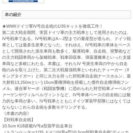
本の紹介
★WWIIドイツ軍IV号自走砲の1/35キットを徹底工作！
第二次大戦全期間、実質ドイツ軍の主力戦車として使用されたのは、
IV号戦車である。IV号戦車はA～J型までの量産型が造られ、ドイツ戦
車としては最多生産車となった。それゆえ、IV号戦車の車体をベース
として開発された派生車両も数多く、駆逐戦車、自走砲、突撃砲など
の主力戦闘車両から架橋戦車、戦車回収車、弾薬運搬車といった支援
車両など多岐にわたる。本書は、それらIV 号派生車両の中から自走
砲のみを取り上げた。第二次大戦最強戦車といわれたティーガー（II
キングタイガー）と同じ火力を持った対戦車自走砲ナースホルン、最
大射程13,250mという15cm重榴弾砲を搭載した傑作自走榴弾砲フン
メル、連合軍ヤーボ（戦闘攻撃機）に恐れられた対空戦車メーベルヴ
ァーゲンやヴィルベルヴィントなど、IV号車体ベースの自走砲には魅
力的な車両が多い。IV号戦車とともにドイツ軍装甲部隊にはなくては
ならないこれら自走砲を多数モデリングする。
《本書の内容》
【対戦車自走砲】
10.5cm K18搭載IV号a型装甲自走車台
（トランペッター1/35 ドイツIV号a型10.5cm対戦車自走砲“ディッカ