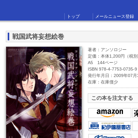
トップ
メールニュース登録
戦国武将妄想絵巻
著者：アンソロジー
定価：本体1,200円（税
A5 144ページ
ISBN 978-4-7753-0735-9
発行年月日：2009年07月
在庫：在庫僅少
この本を注文する