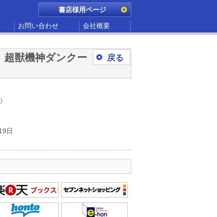
書店様用ページ
お問い合わせ
会社概要
A 超獣機神ダンクー
戻る
別）
19日