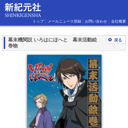
トップ
メールニュース登録
お問い合わせ
会社概要
幕末機関説 いろはにほへと 幕末活動絵
戻る
巻物