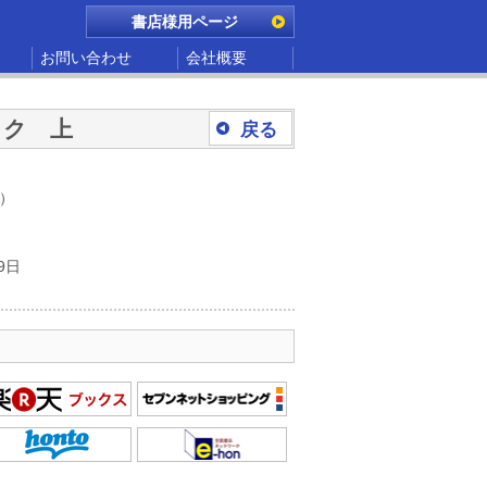
書店様用ページ
お問い合わせ
会社概要
ック 上
戻る
別）
9日