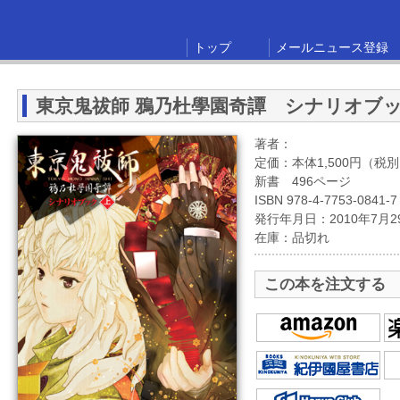
トップ
メールニュース登録
東京鬼祓師 鴉乃杜學園奇譚 シナリオブ
著者：
定価：本体1,500円（税
新書 496ページ
ISBN 978-4-7753-0841-7
発行年月日：2010年7月2
在庫：品切れ
この本を注文する