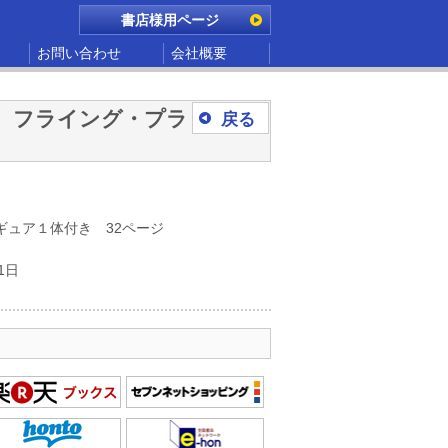
書店様用ページ
お問い合わせ
会社概要
Z－1 フライング・プラ
戻る
）
ギュア１体付き 32ページ
1日