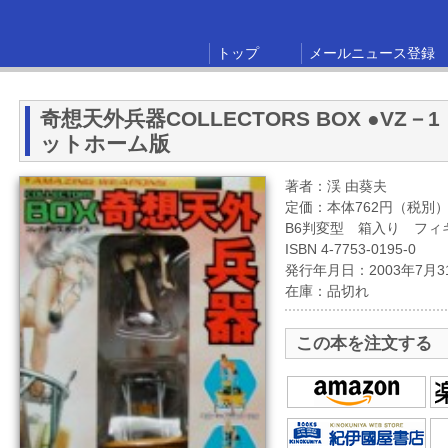
トップ
メールニュース登録
奇想天外兵器COLLECTORS BOX ●V
ットホーム版
著者：渓 由葵夫
定価：本体762円（税別
B6判変型 箱入り フィ
ISBN 4-7753-0195-0
発行年月日：2003年7月3
在庫：品切れ
この本を注文する