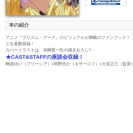
本の紹介
アニメ『プリズム・アーク』のビジュアルが満載のファンブック！
どを多数収録！
カバーイラストは、浜崎賢一氏の描きおろし!!
★CAST&STAFFの座談会収録！
榊原ゆい（プリーシア）×岡野浩介（キザーロフ）×大張正己（監督