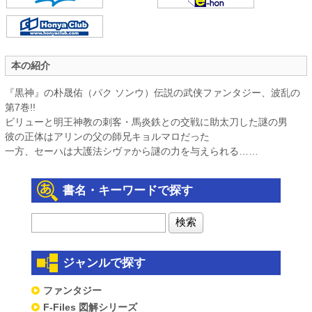
本の紹介
『黒神』の朴晟佑（パク ソンウ）伝説の武侠ファンタジー、波乱の
第7巻!!
ビリューと明王神教の刺客・馬炎鉄との交戦に助太刀した謎の男
彼の正体はアリンの父の師兄キョルマロだった
一方、セーハは大護法シヴァから謎の力を与えられる……
書名・キーワードで探す
ジャンルで探す
ファンタジー
F-Files 図解シリーズ