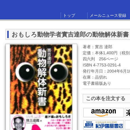
トップ
メールニュース登録
おもしろ動物学者實吉達郎の動物解体新書
著者：實吉 達郎
定価：本体1,400円（税
四六判 256ページ
ISBN 4-7753-0291-4
発行年月日：2004年6月1
在庫：品切れ
電子書籍版あり
この本を注文する